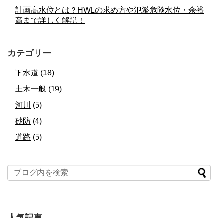
計画高水位とは？HWLの求め方や氾濫危険水位・余裕
高まで詳しく解説！
カテゴリー
下水道
(18)
土木一般
(19)
河川
(5)
砂防
(4)
道路
(5)
人気記事